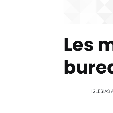
Les 
bure
IGLESIAS A