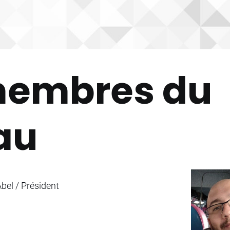
membres du
au
bel / Président