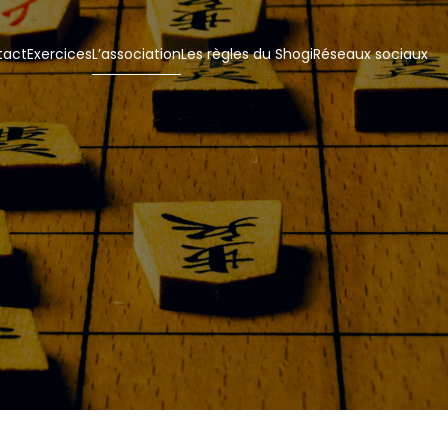
tact
Exercices
L’association
Les règles du Shogi
Réseaux sociaux